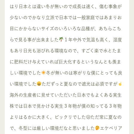
はり日本とは違い冬が無いので成長は速く、傷む事象が
少ないのでかなり立派で日本では一般家庭ではあまりお
目にかからないサイズのいろいろな品種が、あちらこち
らで見る事が出来ました
１年中外で気温も高く、湿度
もあり日光も浴びれる環境なので、すごく楽で水とたま
に肥料だけ与えていれば巨大化するというなんとも羨ま
しい環境でした
冬が無いのは寒がりな僕にとっても良
い環境でした
ただずっと夏なので遮光は必須ですが
海外の生産者に見せていただいた日本でもよくある実生
株では日本で見かける実生３年物が僕の知ってる３年物
よりはるかに大きく、ビックリでした🫢ただ常に夏なの
で、冬型には厳しい環境だなと思いました
エケベリア